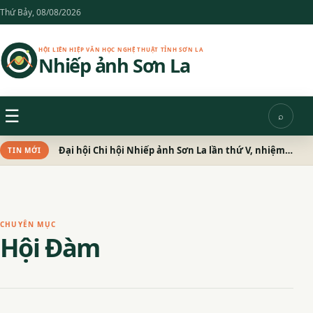
Chuyển
Thứ Bảy, 08/08/2026
đến
nội
HỘI LIÊN HIỆP VĂN HỌC NGHỆ THUẬT TỈNH SƠN LA
Nhiếp ảnh Sơn La
dung
Menu
☰
⌕
Tìm
kiếm
Đại hội Chi hội Nhiếp ảnh Sơn La lần thứ V, nhiệm kỳ 2026 – 2031 thành công tốt đẹp
TIN MỚI
CHUYÊN MỤC
Hội Đàm