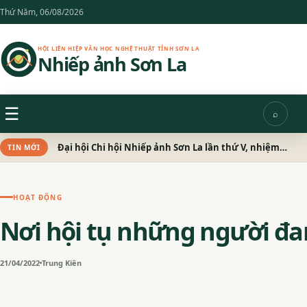
Chuyển
Thứ Năm, 06/08/2026
đến
nội
HỘI LIÊN HIỆP VĂN HỌC NGHỆ THUẬT TỈNH SƠN LA
Nhiếp ảnh Sơn La
dung
Menu
☰
⌕
Tìm
kiếm
Đại hội Chi hội Nhiếp ảnh Sơn La lần thứ V, nhiệm kỳ 2026 – 2031 thành công tốt đẹp
TIN MỚI
HOẠT ĐỘNG
Nơi hội tụ những người đ
21/04/2022
Trung Kiên