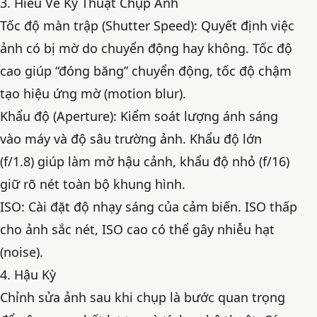
3. Hiểu Về Kỹ Thuật Chụp Ảnh
Tốc độ màn trập (Shutter Speed): Quyết định việc
ảnh có bị mờ do chuyển động hay không. Tốc độ
cao giúp “đóng băng” chuyển động, tốc độ chậm
tạo hiệu ứng mờ (motion blur).
Khẩu độ (Aperture): Kiểm soát lượng ánh sáng
vào máy và độ sâu trường ảnh. Khẩu độ lớn
(f/1.8) giúp làm mờ hậu cảnh, khẩu độ nhỏ (f/16)
giữ rõ nét toàn bộ khung hình.
ISO: Cài đặt độ nhạy sáng của cảm biến. ISO thấp
cho ảnh sắc nét, ISO cao có thể gây nhiễu hạt
(noise).
4. Hậu Kỳ
Chỉnh sửa ảnh sau khi chụp là bước quan trọng