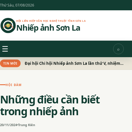
Chuyển
Thứ Sáu, 07/08/2026
đến
nội
HỘI LIÊN HIỆP VĂN HỌC NGHỆ THUẬT TỈNH SƠN LA
Nhiếp ảnh Sơn La
dung
Menu
☰
⌕
Tìm
kiếm
Đại hội Chi hội Nhiếp ảnh Sơn La lần thứ V, nhiệm kỳ 2026 – 2031 thành công tốt đẹp
TIN MỚI
HỘI ĐÀM
Những điều cần biết
trong nhiếp ảnh
20/11/2024
Trung Kiên