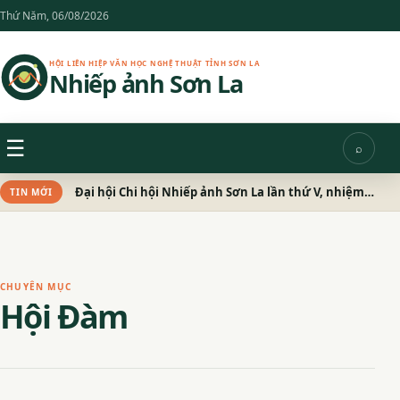
Chuyển
Thứ Năm, 06/08/2026
đến
nội
HỘI LIÊN HIỆP VĂN HỌC NGHỆ THUẬT TỈNH SƠN LA
Nhiếp ảnh Sơn La
dung
Menu
☰
⌕
Tìm
kiếm
Đại hội Chi hội Nhiếp ảnh Sơn La lần thứ V, nhiệm kỳ 2026 – 2031 thành công tốt đẹp
TIN MỚI
CHUYÊN MỤC
Hội Đàm