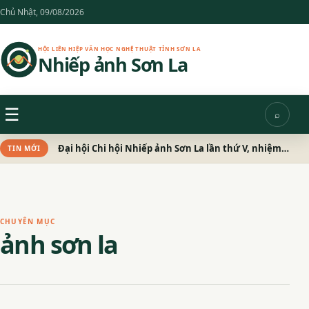
Chuyển
Chủ Nhật, 09/08/2026
đến
nội
HỘI LIÊN HIỆP VĂN HỌC NGHỆ THUẬT TỈNH SƠN LA
Nhiếp ảnh Sơn La
dung
Menu
☰
⌕
Tìm
kiếm
Đại hội Chi hội Nhiếp ảnh Sơn La lần thứ V, nhiệm kỳ 2026 – 2031 thành công tốt đẹp
TIN MỚI
CHUYÊN MỤC
ảnh sơn la