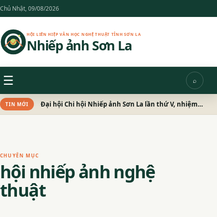
Chuyển
Chủ Nhật, 09/08/2026
đến
nội
HỘI LIÊN HIỆP VĂN HỌC NGHỆ THUẬT TỈNH SƠN LA
Nhiếp ảnh Sơn La
dung
Menu
☰
⌕
Tìm
kiếm
Đại hội Chi hội Nhiếp ảnh Sơn La lần thứ V, nhiệm kỳ 2026 – 2031 thành công tốt đẹp
TIN MỚI
CHUYÊN MỤC
hội nhiếp ảnh nghệ
thuật