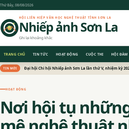
Chuyển
Thứ Bảy, 08/08/2026
đến
nội
HỘI LIÊN HIỆP VĂN HỌC NGHỆ THUẬT TỈNH SƠN LA
Nhiếp ảnh Sơn La
dung
Ghi lại khoảng khắc
TRANG CHỦ
TIN TỨC
HOẠT ĐỘNG
CUỘC THI
HỘI ĐÀM
Đại hội Chi hội Nhiếp ảnh Sơn La lần thứ V, nhiệm kỳ 20
TIN MỚI
HOẠT ĐỘNG
Nơi hội tụ nhữn
mê nghệ thuật n