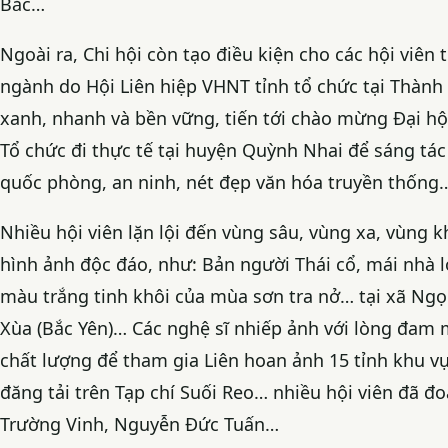
Bắc…
Ngoài ra, Chi hội còn tạo điều kiện cho các hội viên
ngành do Hội Liên hiệp VHNT tỉnh tổ chức tại Thành 
xanh, nhanh và bền vững, tiến tới chào mừng Đại hội
Tổ chức đi thực tế tại huyện Quỳnh Nhai để sáng tác 
quốc phòng, an ninh, nét đẹp văn hóa truyền thống
Nhiều hội viên lặn lội đến vùng sâu, vùng xa, vùng 
hình ảnh độc đáo, như: Bản người Thái cổ, mái nhà
màu trắng tinh khôi của mùa sơn tra nở… tại xã Ngọ
Xùa (Bắc Yên)… Các nghệ sĩ nhiếp ảnh với lòng đam
chất lượng để tham gia Liên hoan ảnh 15 tỉnh khu vự
đăng tải trên Tạp chí Suối Reo… nhiều hội viên đã đ
Trường Vinh, Nguyễn Đức Tuấn…