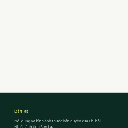
LIÊN HỆ
Nội dung và hình ảnh thuộc bản quyền của Chi hội
Nhiếp ảnh tỉnh Sơn La.