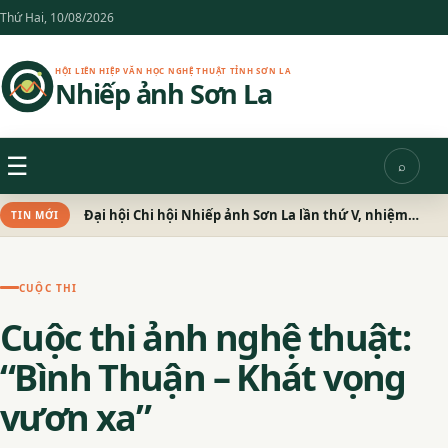
Chuyển
Thứ Hai, 10/08/2026
đến
nội
HỘI LIÊN HIỆP VĂN HỌC NGHỆ THUẬT TỈNH SƠN LA
Nhiếp ảnh Sơn La
dung
Menu
☰
⌕
Tìm
kiếm
Đại hội Chi hội Nhiếp ảnh Sơn La lần thứ V, nhiệm kỳ 2026 – 2031 thành công tốt đẹp
TIN MỚI
CUỘC THI
Cuộc thi ảnh nghệ thuật:
“Bình Thuận – Khát vọng
vươn xa”