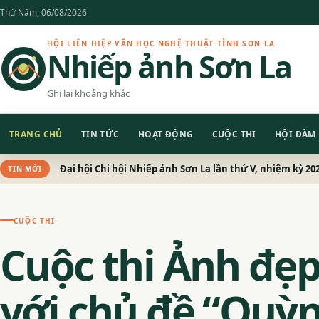
Chuyển
Thứ Năm, 06/08/2026
đến
nội
HỘI LIÊN HIỆP VĂN HỌC NGHỆ THUẬT TỈNH SƠN LA
Nhiếp ảnh Sơn La
dung
Ghi lại khoảng khắc
TRANG CHỦ
TIN TỨC
HOẠT ĐỘNG
CUỘC THI
HỘI ĐÀM
Đại hội Chi hội Nhiếp ảnh Sơn La lần thứ V, nhiệm kỳ 20
TIN MỚI
CUỘC THI
Cuộc thi Ảnh đẹ
với chủ đề “Quỳn