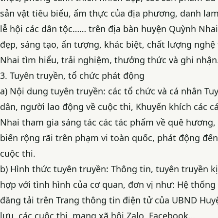
sản vật tiêu biểu, ẩm thực của địa phương, danh lam 
lễ hội các dân tộc…… trên địa bàn huyện Quỳnh Nhai
đẹp, sáng tạo, ấn tượng, khác biệt, chất lượng ngh
Nhai tìm hiểu, trải nghiệm, thưởng thức và ghi nhận
3. Tuyên truyền, tổ chức phát động
a) Nội dung tuyên truyền: các tổ chức và cá nhân Tu
dân, người lao động về cuộc thi, Khuyến khích các 
Nhai tham gia sáng tác các tác phẩm về quê hương,
biến rộng rãi trên phạm vi toàn quốc, phát động đến
cuộc thi.
b) Hình thức tuyên truyền: Thông tin, tuyên truyền k
hợp với tình hình của cơ quan, đơn vị như: Hệ thốn
đăng tải trên Trang thông tin điện tử của UBND Huy
lưu, các cuộc thi, mạng xã hội Zalo, Facebook…