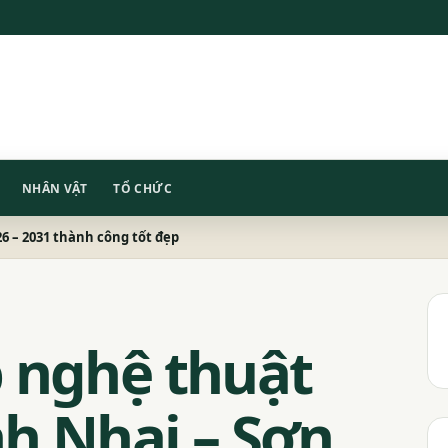
NHÂN VẬT
TỔ CHỨC
26 – 2031 thành công tốt đẹp
p nghệ thuật
h Nhai – Sơn