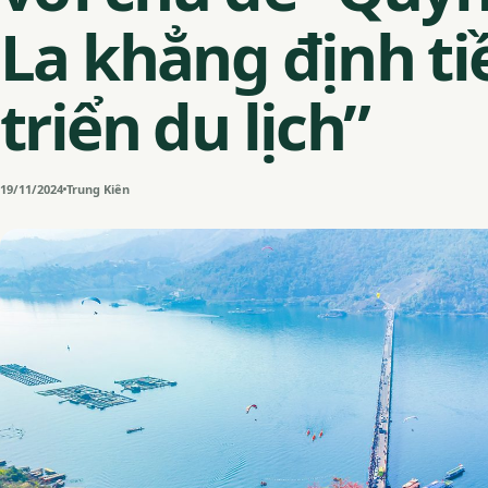
La khẳng định t
triển du lịch”
19/11/2024
Trung Kiên