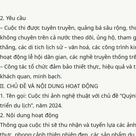
2. Yêu cầu
– Cuộc thi được tuyên truyền, quảng bá sâu rộng, t
không chuyên trên cả nước theo dõi, ủng hộ, tham gi
thắng, các di tich lịch sử – văn hoá, các công trình ki
hoạt động lễ hội dân gian, các nghề truyền thống trê
– Công tác tổ chức đảm bảo thiết thực, hiệu quả và 
khách quan, minh bạch.
II. CHỦ ĐỀ VÀ NỘI DUNG HOẠT ĐỘNG
1. Tên gọi: Cuộc thi ảnh nghệ thuật với chủ đề “Quỳ
triển du lịch”, năm 2024.
2. Nội dung hoạt động
Thông qua cuộc thi sẽ thu nhận và tuyển lựa các ả
thực, phong cảnh thiên nhiên đẹp, các sản phẩm du l