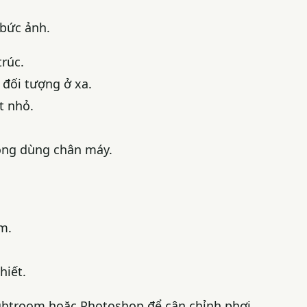
bức ảnh.
rúc.
 đối tượng ở xa.
t nhỏ.
hông dùng chân máy.
m.
hiết.
ghtroom hoặc Photoshop để cân chỉnh phơi