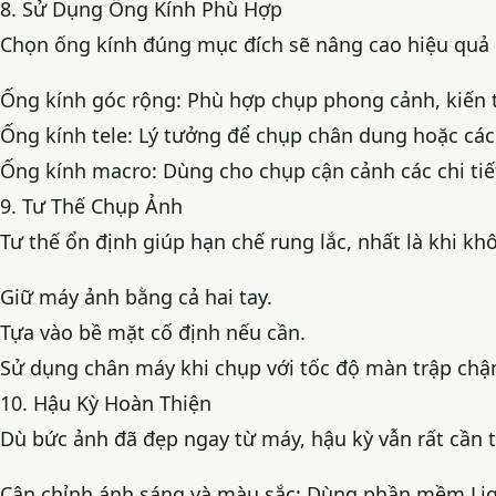
8. Sử Dụng Ống Kính Phù Hợp
Chọn ống kính đúng mục đích sẽ nâng cao hiệu quả 
Ống kính góc rộng: Phù hợp chụp phong cảnh, kiến t
Ống kính tele: Lý tưởng để chụp chân dung hoặc các
Ống kính macro: Dùng cho chụp cận cảnh các chi tiế
9. Tư Thế Chụp Ảnh
Tư thế ổn định giúp hạn chế rung lắc, nhất là khi k
Giữ máy ảnh bằng cả hai tay.
Tựa vào bề mặt cố định nếu cần.
Sử dụng chân máy khi chụp với tốc độ màn trập chậ
10. Hậu Kỳ Hoàn Thiện
Dù bức ảnh đã đẹp ngay từ máy, hậu kỳ vẫn rất cần t
Cân chỉnh ánh sáng và màu sắc: Dùng phần mềm Li