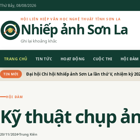
Chuyển
Thứ Bảy, 08/08/2026
đến
nội
HỘI LIÊN HIỆP VĂN HỌC NGHỆ THUẬT TỈNH SƠN LA
Nhiếp ảnh Sơn La
dung
Ghi lại khoảng khắc
TRANG CHỦ
TIN TỨC
HOẠT ĐỘNG
CUỘC THI
HỘI ĐÀM
Đại hội Chi hội Nhiếp ảnh Sơn La lần thứ V, nhiệm kỳ 20
TIN MỚI
HỘI ĐÀM
Kỹ thuật chụp ả
20/11/2024
Trung Kiên