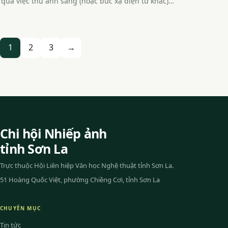
qua việc thu ánh sáng (hoặc bức xạ điện từ khác)…
Phân
1
2
3
→
trang
bài
viết
Chi hội Nhiếp ảnh
tỉnh Sơn La
Trực thuộc Hội Liên hiệp Văn học Nghệ thuật tỉnh Sơn La.
51 Hoàng Quốc Việt, phường Chiềng Cơi, tỉnh Sơn La
CHUYÊN MỤC
Tin tức