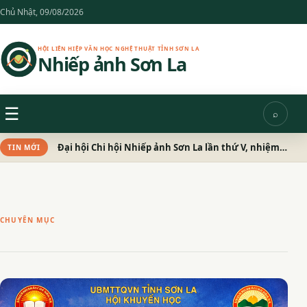
Chuyển
Chủ Nhật, 09/08/2026
đến
nội
HỘI LIÊN HIỆP VĂN HỌC NGHỆ THUẬT TỈNH SƠN LA
Nhiếp ảnh Sơn La
dung
Menu
☰
⌕
Tìm
kiếm
Đại hội Chi hội Nhiếp ảnh Sơn La lần thứ V, nhiệm kỳ 2026 – 2031 thành công tốt đẹp
TIN MỚI
CHUYÊN MỤC